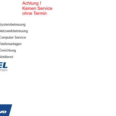
Systembetreuung
Netzwerkbetreuung
Computer Service
Telefonanlagen
Einrichtung
Notdienst