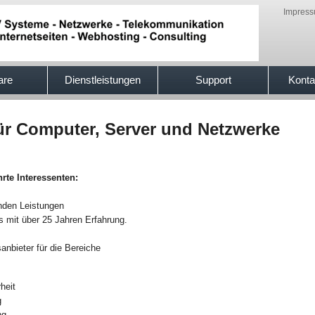
Impres
are
Dienstleistungen
Support
Konta
für Computer, Server und Netzwerke
rte Interessenten:
enden Leistungen
s mit über 25 Jahren Erfahrung.
anbieter für die Bereiche
heit
g
ng